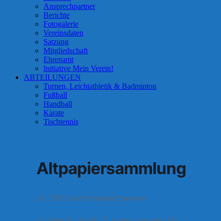
Ansprechpartner
Berichte
Fotogalerie
Vereinsdaten
Satzung
Mitgliedschaft
Ehrenamt
Initiative Mein Verein!
ABTEILUNGEN
Turnen, Leichtathletik & Badminton
Fußball
Handball
Karate
Tischtennis
Altpapiersammlung
Die TSG Eintracht Plankstadt sammelt:
Am Samstag, den 06.05., können zwischen 9 Uhr