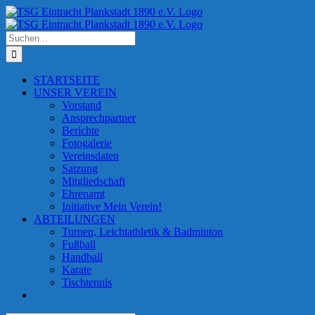
Zum
Facebook
Instagram
Inhalt
springen
Suche
nach:
STARTSEITE
UNSER VEREIN
Vorstand
Ansprechpartner
Berichte
Fotogalerie
Vereinsdaten
Satzung
Mitgliedschaft
Ehrenamt
Initiative Mein Verein!
ABTEILUNGEN
Turnen, Leichtathletik & Badminton
Fußball
Handball
Karate
Tischtennis