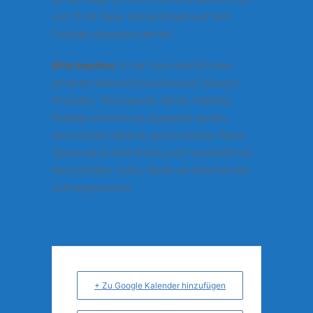
und 13 Uhr Papier und Kartonagen auf dem
Festplatz abgegeben werden.
Bitte beachten:
Es darf ausschließlich oben
genanntes Material (beispielsweise Zeitungen,
Prospekte, Telefonbücher, Bücher, Kalender,
Kataloge und Kartons) abgegeben werden.
Verunreinigtes Material, geschreddertes Papier,
Tapeten (auch keine Rollen) und Fremdstoffe wie
Klarsichthüllen, Folien, Plastik und Metall werden
nicht angenommen.
+ Zu Google Kalender hinzufügen